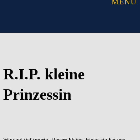
MENU
R.I.P. kleine
Prinzessin
Wir sind tief traurig. Unsere kleine Prinzessin hat uns