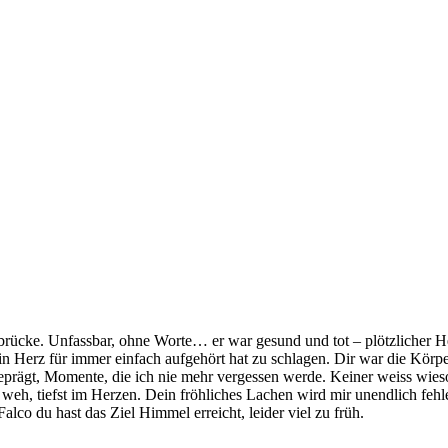
e. Unfassbar, ohne Worte… er war gesund und tot – plötzlicher Herzs
dein Herz für immer einfach aufgehört hat zu schlagen. Dir war die Kör
prägt, Momente, die ich nie mehr vergessen werde. Keiner weiss wieso
h weh, tiefst im Herzen. Dein fröhliches Lachen wird mir unendlich fe
lco du hast das Ziel Himmel erreicht, leider viel zu früh.