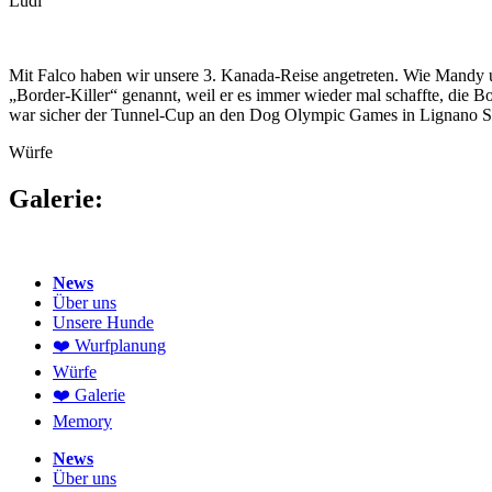
Ludi
Mit Falco haben wir unsere 3. Kanada-Reise angetreten. Wie Mandy u
„Border-Killer“ genannt, weil er es immer wieder mal schaffte, die Bo
war sicher der Tunnel-Cup an den Dog Olympic Games in Lignano Sa
Würfe
Galerie:
News
Über uns
Unsere Hunde
❤️ Wurfplanung
Würfe
❤️ Galerie
Memory
News
Über uns