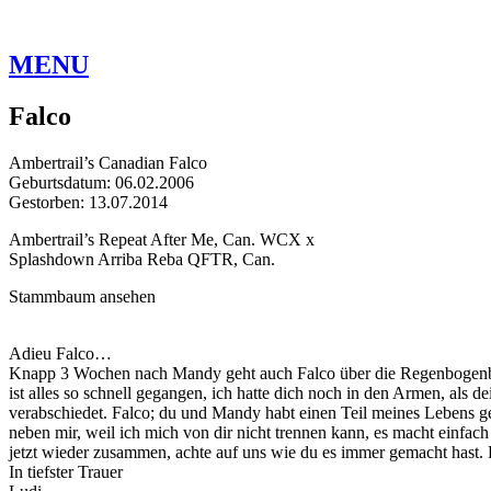
MENU
Falco
Ambertrail’s Canadian Falco
Geburtsdatum: 06.02.2006
Gestorben: 13.07.2014
Ambertrail’s Repeat After Me, Can. WCX x
Splashdown Arriba Reba QFTR, Can.
Stammbaum ansehen
Adieu Falco…
Knapp 3 Wochen nach Mandy geht auch Falco über die Regenbogenbrück
ist alles so schnell gegangen, ich hatte dich noch in den Armen, als 
verabschiedet. Falco; du und Mandy habt einen Teil meines Lebens ge
neben mir, weil ich mich von dir nicht trennen kann, es macht einfac
jetzt wieder zusammen, achte auf uns wie du es immer gemacht hast. Fa
In tiefster Trauer