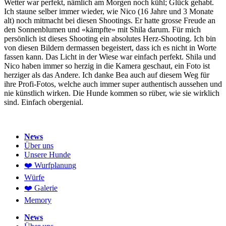
Wetter war perfekt, nämlich am Morgen noch kühl; Glück gehabt.
Ich staune selber immer wieder, wie Nico (16 Jahre und 3 Monate
alt) noch mitmacht bei diesen Shootings. Er hatte grosse Freude an
den Sonnenblumen und «kämpfte» mit Shila darum. Für mich
persönlich ist dieses Shooting ein absolutes Herz-Shooting. Ich bin
von diesen Bildern dermassen begeistert, dass ich es nicht in Worte
fassen kann. Das Licht in der Wiese war einfach perfekt. Shila und
Nico haben immer so herzig in die Kamera geschaut, ein Foto ist
herziger als das Andere. Ich danke Bea auch auf diesem Weg für
ihre Profi-Fotos, welche auch immer super authentisch aussehen und
nie künstlich wirken. Die Hunde kommen so rüber, wie sie wirklich
sind. Einfach obergenial.
News
Über uns
Unsere Hunde
❤️ Wurfplanung
Würfe
❤️ Galerie
Memory
News