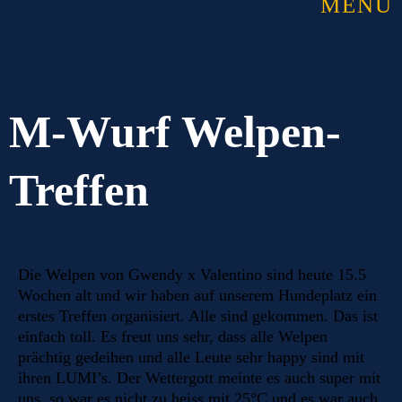
MENU
M-Wurf Welpen-
Treffen
Die Welpen von Gwendy x Valentino sind heute 15.5
Wochen alt und wir haben auf unserem Hundeplatz ein
erstes Treffen organisiert. Alle sind gekommen. Das ist
einfach toll. Es freut uns sehr, dass alle Welpen
prächtig gedeihen und alle Leute sehr happy sind mit
ihren LUMI’s. Der Wettergott meinte es auch super mit
uns, so war es nicht zu heiss mit 25°C und es war auch