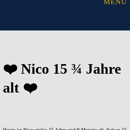
MENU
❤️ Nico 15 ¾ Jahre
alt ❤️
Heute ist Nico stolze 15 Jahre und 9 Monate alt. Seit er 15